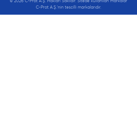
© 2026 C-Prot A.Ş. Hakları Saklıdır. Sitede kullanılan markalar
C-Prot A.Ş.'nin tescilli markalarıdır.