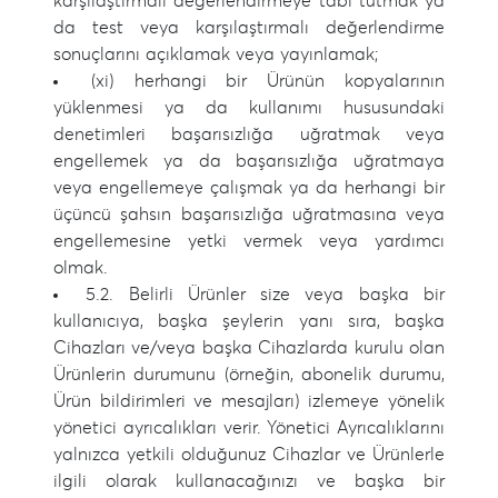
karşılaştırmalı değerlendirmeye tabi tutmak ya
da test veya karşılaştırmalı değerlendirme
sonuçlarını açıklamak veya yayınlamak;
(xi) herhangi bir Ürünün kopyalarının
yüklenmesi ya da kullanımı hususundaki
denetimleri başarısızlığa uğratmak veya
engellemek ya da başarısızlığa uğratmaya
veya engellemeye çalışmak ya da herhangi bir
üçüncü şahsın başarısızlığa uğratmasına veya
engellemesine yetki vermek veya yardımcı
olmak.
5.2. Belirli Ürünler size veya başka bir
kullanıcıya, başka şeylerin yanı sıra, başka
Cihazları ve/veya başka Cihazlarda kurulu olan
Ürünlerin durumunu (örneğin, abonelik durumu,
Ürün bildirimleri ve mesajları) izlemeye yönelik
yönetici ayrıcalıkları verir. Yönetici Ayrıcalıklarını
yalnızca yetkili olduğunuz Cihazlar ve Ürünlerle
ilgili olarak kullanacağınızı ve başka bir