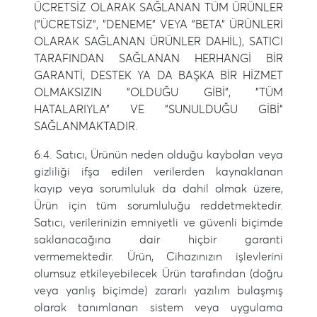
ÜCRETSİZ OLARAK SAĞLANAN TÜM ÜRÜNLER
("ÜCRETSİZ", "DENEME" VEYA "BETA" ÜRÜNLERİ
OLARAK SAĞLANAN ÜRÜNLER DAHİL), SATICI
TARAFINDAN SAĞLANAN HERHANGİ BİR
GARANTİ, DESTEK YA DA BAŞKA BİR HİZMET
OLMAKSIZIN "OLDUĞU GİBİ", "TÜM
HATALARIYLA" VE "SUNULDUĞU GİBİ"
SAĞLANMAKTADIR.
6.4. Satıcı, Ürünün neden olduğu kaybolan veya
gizliliği ifşa edilen verilerden kaynaklanan
kayıp veya sorumluluk da dahil olmak üzere,
Ürün için tüm sorumluluğu reddetmektedir.
Satıcı, verilerinizin emniyetli ve güvenli biçimde
saklanacağına dair hiçbir garanti
vermemektedir. Ürün, Cihazınızın işlevlerini
olumsuz etkileyebilecek Ürün tarafından (doğru
veya yanlış biçimde) zararlı yazılım bulaşmış
olarak tanımlanan sistem veya uygulama