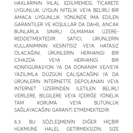
HAKLARININ İHLAL EDİLMEMESİ, TİCARETE
UYGUNLUK, UYGUN NİTELİK VEYA BELİRLİ BİR
AMACA UYGUNLUK YÖNÜNDE İMA EDİLEN
GARANTİLER VE KOŞULLAR DA DAHİL ANCAK
BUNLARLA SINIRLI OLMAMAK ÜZERE-
REDDETMEKTEDİR. SATICI, ÜRÜNLERİN
KULLANIMININ KESİNTİSİZ VEYA HATASIZ
OLACAĞINI, ÜRÜNLERİN HERHANGİ BİR
CİHAZDA VEYA HERHANGİ BİR
KONFİGÜRASYON YA DA DONANIM VE/VEYA
YAZILIMLA DÜZGÜN ÇALIŞACAĞINI YA DA
ÜRÜNLERİN İNTERNETTE DEPOLANAN VEYA
İNTERNET ÜZERİNDEN İLETİLEN BELİRLİ
VERİLERE, BİLGİLERE VEYA İÇERİĞE YÖNELİK
TAM KORUMA VEYA BÜTÜNLÜK
SAĞLAYACAĞINI GARANTİ ETMEMEKTEDİR.
6.3. BU SÖZLEŞMENİN DİĞER HİÇBİR
HÜKMÜNE HALEL GETİRMEKSİZİN, SİZE