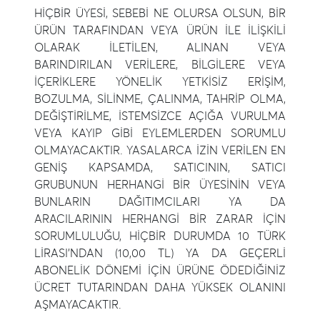
HİÇBİR ÜYESİ, SEBEBİ NE OLURSA OLSUN, BİR
ÜRÜN TARAFINDAN VEYA ÜRÜN İLE İLİŞKİLİ
OLARAK İLETİLEN, ALINAN VEYA
BARINDIRILAN VERİLERE, BİLGİLERE VEYA
İÇERİKLERE YÖNELİK YETKİSİZ ERİŞİM,
BOZULMA, SİLİNME, ÇALINMA, TAHRİP OLMA,
DEĞİŞTİRİLME, İSTEMSİZCE AÇIĞA VURULMA
VEYA KAYIP GİBİ EYLEMLERDEN SORUMLU
OLMAYACAKTIR. YASALARCA İZİN VERİLEN EN
GENİŞ KAPSAMDA, SATICININ, SATICI
GRUBUNUN HERHANGİ BİR ÜYESİNİN VEYA
BUNLARIN DAĞITIMCILARI YA DA
ARACILARININ HERHANGİ BİR ZARAR İÇİN
SORUMLULUĞU, HİÇBİR DURUMDA 10 TÜRK
LİRASI'NDAN (10,00 TL) YA DA GEÇERLİ
ABONELİK DÖNEMİ İÇİN ÜRÜNE ÖDEDİĞİNİZ
ÜCRET TUTARINDAN DAHA YÜKSEK OLANINI
AŞMAYACAKTIR.