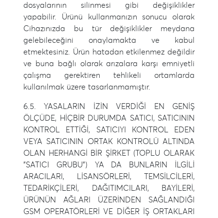
dosyalarının silinmesi gibi değişiklikler
yapabilir. Ürünü kullanmanızın sonucu olarak
Cihazınızda bu tür değişiklikler meydana
gelebileceğini onaylamakta ve kabul
etmektesiniz. Ürün hatadan etkilenmez değildir
ve buna bağlı olarak arızalara karşı emniyetli
çalışma gerektiren tehlikeli ortamlarda
kullanılmak üzere tasarlanmamıştır.
6.5. YASALARIN İZİN VERDİĞİ EN GENİŞ
ÖLÇÜDE, HİÇBİR DURUMDA SATICI, SATICININ
KONTROL ETTİĞİ, SATICIYI KONTROL EDEN
VEYA SATICININ ORTAK KONTROLÜ ALTINDA
OLAN HERHANGİ BİR ŞİRKET (TOPLU OLARAK
"SATICI GRUBU") YA DA BUNLARIN İLGİLİ
ARACILARI, LİSANSÖRLERİ, TEMSİLCİLERİ,
TEDARİKÇİLERİ, DAĞITIMCILARI, BAYİLERİ,
ÜRÜNÜN AĞLARI ÜZERİNDEN SAĞLANDIĞI
GSM OPERATÖRLERİ VE DİĞER İŞ ORTAKLARI