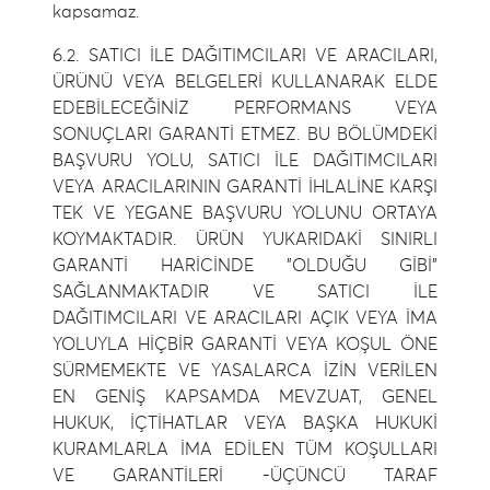
kapsamaz.
6.2. SATICI İLE DAĞITIMCILARI VE ARACILARI,
ÜRÜNÜ VEYA BELGELERİ KULLANARAK ELDE
EDEBİLECEĞİNİZ PERFORMANS VEYA
SONUÇLARI GARANTİ ETMEZ. BU BÖLÜMDEKİ
BAŞVURU YOLU, SATICI İLE DAĞITIMCILARI
VEYA ARACILARININ GARANTİ İHLALİNE KARŞI
TEK VE YEGANE BAŞVURU YOLUNU ORTAYA
KOYMAKTADIR. ÜRÜN YUKARIDAKİ SINIRLI
GARANTİ HARİCİNDE "OLDUĞU GİBİ"
SAĞLANMAKTADIR VE SATICI İLE
DAĞITIMCILARI VE ARACILARI AÇIK VEYA İMA
YOLUYLA HİÇBİR GARANTİ VEYA KOŞUL ÖNE
SÜRMEMEKTE VE YASALARCA İZİN VERİLEN
EN GENİŞ KAPSAMDA MEVZUAT, GENEL
HUKUK, İÇTİHATLAR VEYA BAŞKA HUKUKİ
KURAMLARLA İMA EDİLEN TÜM KOŞULLARI
VE GARANTİLERİ -ÜÇÜNCÜ TARAF