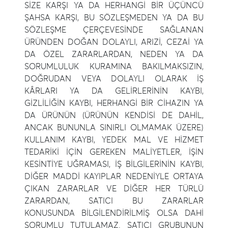
SİZE KARŞI YA DA HERHANGİ BİR ÜÇÜNCÜ
ŞAHSA KARŞI, BU SÖZLEŞMEDEN YA DA BU
SÖZLEŞME ÇERÇEVESİNDE SAĞLANAN
ÜRÜNDEN DOĞAN DOLAYLI, ARIZİ, CEZAİ YA
DA ÖZEL ZARARLARDAN, NEDEN YA DA
SORUMLULUK KURAMINA BAKILMAKSIZIN,
DOĞRUDAN VEYA DOLAYLI OLARAK İŞ
KÂRLARI YA DA GELİRLERİNİN KAYBI,
GİZLİLİĞİN KAYBI, HERHANGİ BİR CİHAZIN YA
DA ÜRÜNÜN (ÜRÜNÜN KENDİSİ DE DAHİL,
ANCAK BUNUNLA SINIRLI OLMAMAK ÜZERE)
KULLANIM KAYBI, YEDEK MAL VE HİZMET
TEDARİKİ İÇİN GEREKEN MALİYETLER, İŞİN
KESİNTİYE UĞRAMASI, İŞ BİLGİLERİNİN KAYBI,
DİĞER MADDİ KAYIPLAR NEDENİYLE ORTAYA
ÇIKAN ZARARLAR VE DİĞER HER TÜRLÜ
ZARARDAN, SATICI BU ZARARLAR
KONUSUNDA BİLGİLENDİRİLMİŞ OLSA DAHİ
SORUMLU TUTULAMAZ. SATICI GRUBUNUN