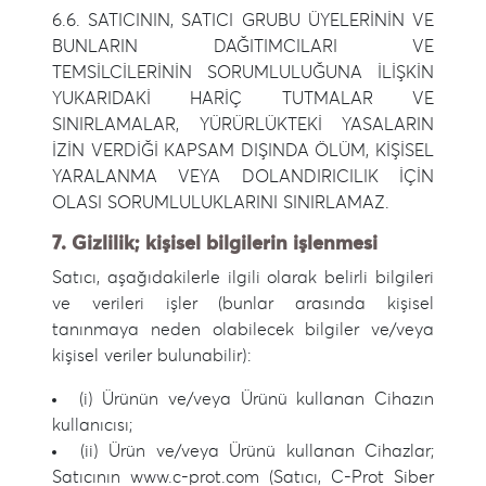
6.6. SATICININ, SATICI GRUBU ÜYELERİNİN VE
BUNLARIN DAĞITIMCILARI VE
TEMSİLCİLERİNİN SORUMLULUĞUNA İLİŞKİN
YUKARIDAKİ HARİÇ TUTMALAR VE
SINIRLAMALAR, YÜRÜRLÜKTEKİ YASALARIN
İZİN VERDİĞİ KAPSAM DIŞINDA ÖLÜM, KİŞİSEL
YARALANMA VEYA DOLANDIRICILIK İÇİN
OLASI SORUMLULUKLARINI SINIRLAMAZ.
7. Gizlilik; kişisel bilgilerin işlenmesi
Satıcı, aşağıdakilerle ilgili olarak belirli bilgileri
ve verileri işler (bunlar arasında kişisel
tanınmaya neden olabilecek bilgiler ve/veya
kişisel veriler bulunabilir):
(i) Ürünün ve/veya Ürünü kullanan Cihazın
kullanıcısı;
(ii) Ürün ve/veya Ürünü kullanan Cihazlar;
Satıcının www.c-prot.com (Satıcı, C-Prot Siber